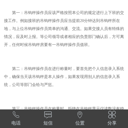
第一：吊钩秤操作员应该严格按照本公司的规定进行上下班的交
接工作。例如接班的吊钩秤操作员应当提前20分钟达到吊钩秤所在
地，与上位吊钩秤操作员简单的沟通、交流。如果交接人员有特殊的
情况，应及时上报。等公司领导或者相应的负责部门确认后，方可离
开，任何时候吊钩秤房要有一吊钩秤操作员值班。
第二：吊钩秤操作员在进行称量时，要首先把个人信息录入系统
中，确保当天该吊钩秤是本人操作，如果发现用别人的信息录入系
统，公司等部门会给与严惩。
第三：吊钩秤操作员在称量时，拒绝在吊钩秤显示仪读数没有稳




定的情况下称量。同时在称量的过程中核对吊钩秤单上的各项信息，
电话
短信
位置
分享
确定无误后方可打印单据。