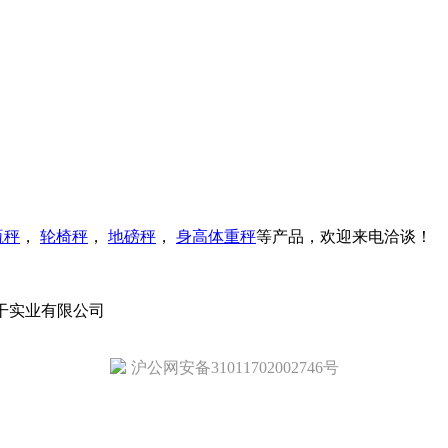
瓶秤
，
轮椅秤
，
地磅秤
，
身高体重秤
等产品，欢迎来电洽谈！
实干实业有限公司
沪公网安备31011702002746号