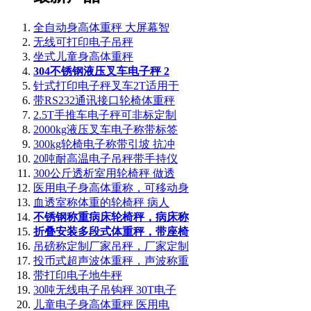
全自动身高体重秤 大屏幕智
无线可打印电子吊秤
坐式儿童身高体重秤
304不锈钢液压叉车电子秤 2
针式打印电子秤叉车2T适用于
带RS232通讯接口轮椅体重秤
2.5T手推车电子秤可非标定制
2000kg液压叉车电子称带标签
300kg轮椅电子称带引坡 抗冲
20吨耐高温电子吊秤带手持仪
300公斤透析室用轮椅秤 做透
医用电子身高体重称，可移动身
血透室称体重的轮椅秤 病人
不锈钢称重病床轮椅秤，病床称
折叠安装多段式体重秤，带座椅
吊磅称定制厂家吊秤，厂家定制
投币式超声波体重秤，声波称重
带打印电子地牛秤
30吨无线电子吊钩秤 30T电子
儿童电子身高体重秤 医用电