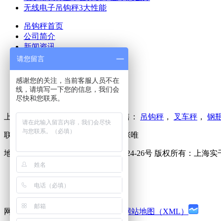
无线电子吊钩秤3大性能
吊钩秤首页
公司简介
新闻资讯
产品中心
请您留言
技术文章
售后服务
感谢您的关注，当前客服人员不在
在线留言
线，请填写一下您的信息，我们会
联系我们
尽快和您联系。
上海实干实业有限公司主要生产销售：
吊钩秤
，
叉车秤
，
钢
联系电话：021-61993623 联系人：张唯
地址：上海松江新桥镇新中街199弄24-26号 版权所有：上海
网站备案：
沪ICP备11001055号-31
网站地图（XML）