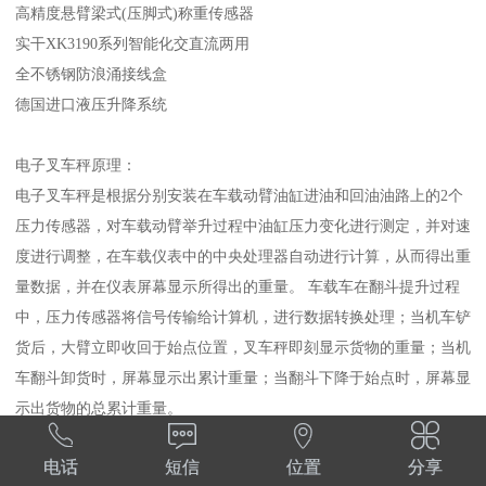
高精度悬臂梁式(压脚式)称重传感器
实干XK3190系列智能化交直流两用
全不锈钢防浪涌接线盒
德国进口液压升降系统
电子叉车秤原理：
电子叉车秤是根据分别安装在车载动臂油缸进油和回油油路上的2个
压力传感器，对车载动臂举升过程中油缸压力变化进行测定，并对速
度进行调整，在车载仪表中的中央处理器自动进行计算，从而得出重
量数据，并在仪表屏幕显示所得出的重量。 车载车在翻斗提升过程
中，压力传感器将信号传输给计算机，进行数据转换处理；当机车铲
货后，大臂立即收回于始点位置，叉车秤即刻显示货物的重量；当机
车翻斗卸货时，屏幕显示出累计重量；当翻斗下降于始点时，屏幕显
示出货物的总累计重量。




电话
短信
位置
分享