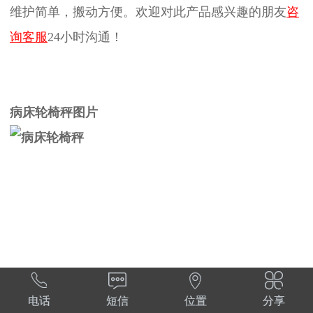
维护简单，搬动方便。
欢迎对此产品感兴趣的朋友
咨
询客服
24
小时沟通！
病床轮椅秤
图片




电话
短信
位置
分享