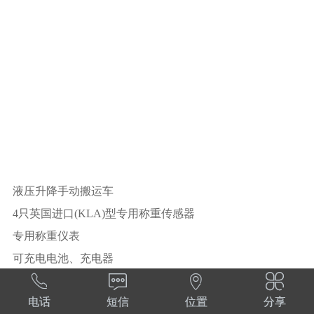
液压升降手动搬运车
4只英国进口(KLA)型专用称重传感器
专用称重仪表
可充电电池、充电器




秤台尺寸：1150mm×580mm×85mm～200mm1220mm×700m
电话
短信
位置
分享
m×85mm～200mm