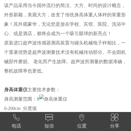
该产品采用当今国外流行的简洁、大方、时尚的设计概念，
外形新颖，美观大方，改变了传统身高体重人体秤的笨重形
象！其外观豪华，无论您是放在学校、宾馆、医院、洗浴中
心、或是酒店，都将会成为一个吸引眼球的新亮点！
原装进口超声波传感器测高装置与碰头机械电子秤相比，一
个显著优势是超声波测量技术没有机械传动部分。不会因机
械部件磨损、 老化而产生故障。超声波所测量的数据准确，
整机故障率也更低。
身高体重仪
主要技术参数：
身高测量范围：8
0-200cm 分度值




0.5 CM
电话
短信
位置
分享
体重测量范围：8